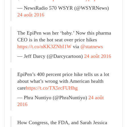
— NewsRadio 570 WSYR (@WSYRNews)
24 août 2016
The EpiPen was her ‘baby.’ Now this pharma
CEO is in the hot seat over price hikes
https://t.co/nKK3ZNbI1W
via
@statnews
— Jeff Darcy (@Darcycartoon)
24 août 2016
EpiPen’s 400 percent price hike tells us a lot
about what’s wrong with American health
care
https://t.co/TX5rcFUHhg
— Phra Nuntiyo (@PhraNuntiyo)
24 août
2016
How Congress, the FDA, and Sarah Jessica