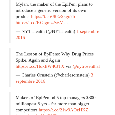
Mylan, the maker of the EpiPen, plans to
introduce a generic version of its own
product
https://t.co/J8Ez2kgu7b
https://t.co/KGjgmz2y6M
…
— NYT Health (@NYTHealth)
1 septembre
2016
The Lesson of EpiPens: Why Drug Prices
Spike, Again and Again
https://t.co/HokEW40JTX
via
@nytrosenthal
— Charles Ornstein (@charlesornstein)
3
septembre 2016
Makers of EpiPen pd 5 top managers $300
millionpast 5 yrs - far more than bigger
competitors
https://t.co/21w9AOzHKZ