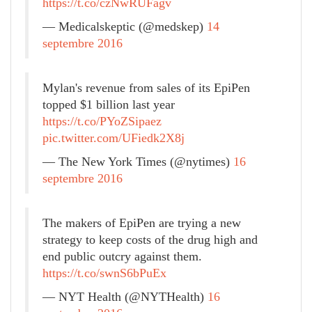
https://t.co/czNwRUFagv
— Medicalskeptic (@medskep)
14
septembre 2016
Mylan's revenue from sales of its EpiPen
topped $1 billion last year
https://t.co/PYoZSipaez
pic.twitter.com/UFiedk2X8j
— The New York Times (@nytimes)
16
septembre 2016
The makers of EpiPen are trying a new
strategy to keep costs of the drug high and
end public outcry against them.
https://t.co/swnS6bPuEx
— NYT Health (@NYTHealth)
16