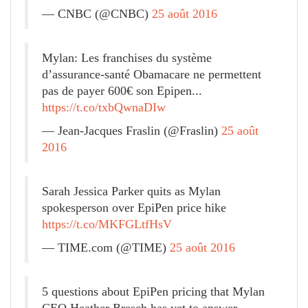
— CNBC (@CNBC)
25 août 2016
Mylan: Les franchises du système
d’assurance-santé Obamacare ne permettent
pas de payer 600€ son Epipen...
https://t.co/txbQwnaDIw
— Jean-Jacques Fraslin (@Fraslin)
25 août
2016
Sarah Jessica Parker quits as Mylan
spokesperson over EpiPen price hike
https://t.co/MKFGLtfHsV
— TIME.com (@TIME)
25 août 2016
5 questions about EpiPen pricing that Mylan
CEO Heather Bresch has yet to answer