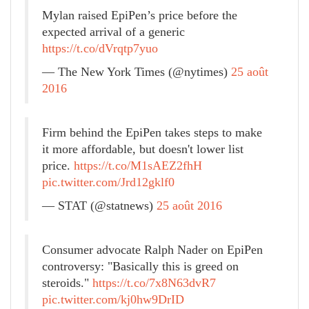
Mylan raised EpiPen’s price before the
expected arrival of a generic
https://t.co/dVrqtp7yuo
— The New York Times (@nytimes)
25 août
2016
Firm behind the EpiPen takes steps to make
it more affordable, but doesn't lower list
price.
https://t.co/M1sAEZ2fhH
pic.twitter.com/Jrd12gklf0
— STAT (@statnews)
25 août 2016
Consumer advocate Ralph Nader​ on EpiPen
controversy: "Basically this is greed on
steroids."
https://t.co/7x8N63dvR7
pic.twitter.com/kj0hw9DrID