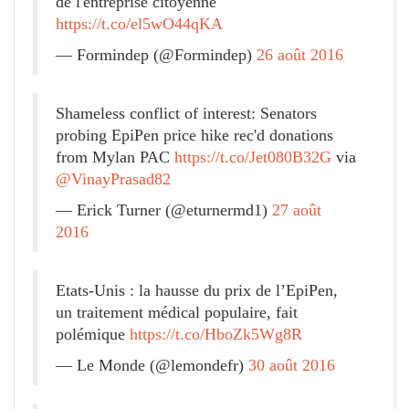
de l'entreprise citoyenne
https://t.co/el5wO44qKA
— Formindep (@Formindep)
26 août 2016
Shameless conflict of interest: Senators
probing EpiPen price hike rec'd donations
from Mylan PAC
https://t.co/Jet080B32G
via
@VinayPrasad82
— Erick Turner (@eturnermd1)
27 août
2016
Etats-Unis : la hausse du prix de l’EpiPen,
un traitement médical populaire, fait
polémique
https://t.co/HboZk5Wg8R
— Le Monde (@lemondefr)
30 août 2016