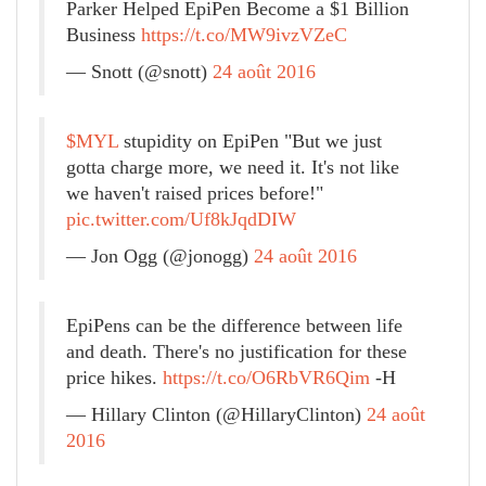
Parker Helped EpiPen Become a $1 Billion
Business
https://t.co/MW9ivzVZeC
— Snott (@snott)
24 août 2016
$MYL
stupidity on EpiPen "But we just
gotta charge more, we need it. It's not like
we haven't raised prices before!"
pic.twitter.com/Uf8kJqdDIW
— Jon Ogg (@jonogg)
24 août 2016
EpiPens can be the difference between life
and death. There's no justification for these
price hikes.
https://t.co/O6RbVR6Qim
-H
— Hillary Clinton (@HillaryClinton)
24 août
2016