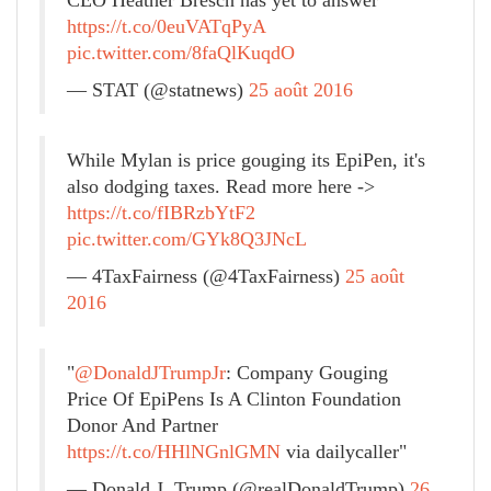
https://t.co/0euVATqPyA
pic.twitter.com/8faQlKuqdO
— STAT (@statnews)
25 août 2016
While Mylan is price gouging its EpiPen, it's
also dodging taxes. Read more here ->
https://t.co/fIBRzbYtF2
pic.twitter.com/GYk8Q3JNcL
— 4TaxFairness (@4TaxFairness)
25 août
2016
"
@DonaldJTrumpJr
: Company Gouging
Price Of EpiPens Is A Clinton Foundation
Donor And Partner
https://t.co/HHlNGnlGMN
via dailycaller"
— Donald J. Trump (@realDonaldTrump)
26