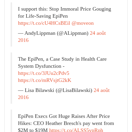
I support this: Stop Immoral Price Gouging
for Life-Saving EpiPen
https://t.co/cU4HCsBEil
@moveon
— AndyLippman (@ALippman)
24 août
2016
The EpiPen, a Case Study in Health Care
System Dysfunction -
https://t.co/3JUu2cPdv5
https://t.co/mRVsjtG2kK
— Lisa Bilawski (@LisaBilawski)
24 août
2016
EpiPen Execs Got Huge Raises After Price
Hikes: CEO Heather Bresch's pay went from
$2M to $19M
https://t.co/ALSS5ypRph