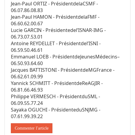
Jean‐Paul ORTIZ ‐ PrésidentdelaCSMF ‐
06.07.86.08.83
Jean‐Paul HAMON ‐ PrésidentdelaFMF ‐
06.60.62.00.67
Lucie GARCIN ‐ Présidentedel’ISNAR‐IMG ‐
06.73.07.53.01
Antoine REYDELLET ‐ Présidentdel’ISNI ‐
06.59.50.46.61
Emmanuel LOEB ‐ PrésidentdeJeunesMédecins–
06.50.93.64.60
Jacques BATTISTONI ‐ PrésidentdeMGFrance ‐
06.62.61.09.99
Yannick SCHMITT ‐ PrésidentdeReAGJIR ‐
06.81.66.46.93
Philippe VERMESCH ‐ PrésidentduSML ‐
06.09.55.77.24
Sayaka OGUCHI ‐ PrésidenteduSNJMG ‐
07.61.99.39.22
Commenter l'article