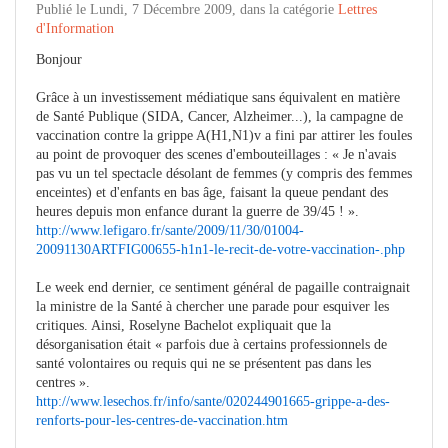
Publié le Lundi, 7 Décembre 2009, dans la catégorie
Lettres
d'Information
Bonjour
Grâce à un investissement médiatique sans équivalent en matière
de Santé Publique (SIDA, Cancer, Alzheimer...), la campagne de
vaccination contre la grippe A(H1,N1)v a fini par attirer les foules
au point de provoquer des scenes d'embouteillages : « Je n'avais
pas vu un tel spectacle désolant de femmes (y compris des femmes
enceintes) et d'enfants en bas âge, faisant la queue pendant des
heures depuis mon enfance durant la guerre de 39/45 ! ».
http://www.lefigaro.fr/sante/2009/11/30/01004-
20091130ARTFIG00655-h1n1-le-recit-de-votre-vaccination-.php
Le week end dernier, ce sentiment général de pagaille contraignait
la ministre de la Santé à chercher une parade pour esquiver les
critiques. Ainsi, Roselyne Bachelot expliquait que la
désorganisation était « parfois due à certains professionnels de
santé volontaires ou requis qui ne se présentent pas dans les
centres ».
http://www.lesechos.fr/info/sante/020244901665-grippe-a-des-
renforts-pour-les-centres-de-vaccination.htm