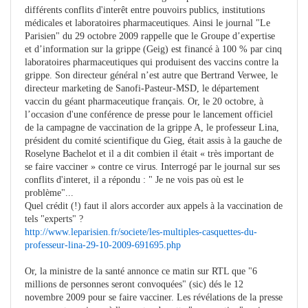
différents conflits d'interêt entre pouvoirs publics, institutions
médicales et laboratoires pharmaceutiques. Ainsi le journal "Le
Parisien" du 29 octobre 2009 rappelle que le Groupe d’expertise
et d’information sur la grippe (Geig) est financé à 100 % par cinq
laboratoires pharmaceutiques qui produisent des vaccins contre la
grippe. Son directeur général n’est autre que Bertrand Verwee, le
directeur marketing de Sanofi-Pasteur-MSD, le département
vaccin du géant pharmaceutique français. Or, le 20 octobre, à
l’occasion d'une conférence de presse pour le lancement officiel
de la campagne de vaccination de la grippe A, le professeur Lina,
président du comité scientifique du Gieg, était assis à la gauche de
Roselyne Bachelot et il a dit combien il était « très important de
se faire vacciner » contre ce virus. Interrogé par le journal sur ses
conflits d'interet, il a répondu : " Je ne vois pas où est le
problème"...
Quel crédit (!) faut il alors accorder aux appels à la vaccination de
tels "experts" ?
http://www.leparisien.fr/societe/les-multiples-casquettes-du-
professeur-lina-29-10-2009-691695.php
Or, la ministre de la santé annonce ce matin sur RTL que "6
millions de personnes seront convoquées" (sic) dés le 12
novembre 2009 pour se faire vacciner. Les révélations de la presse