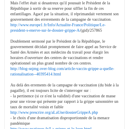
Mais l'effet était si desastreux qu'il poussait le Président de la
République à sortir de sa reserve pour siffler la fin de ces
enfantillages. Agacé par la situation, il réprimandait vertement son
gouvernement des errerements de la campagne de vaccination.
http://www.europe1.fr/Info/Actualite-France/Politique/Le-
president-s-enerve-sur-le-dossier-grippe-A/
(gid)/257865
Doublement sermoné par le Président de la République, le
gouvernement décidait promptement de faire appel au Service de
Santé des Armées et aux médecins du travail pour élargir les
horaires d'ouverture des centres de vaccinations et rendre
opérationnel un plus grand nombre de ces centres.
http://blog-snjmg.over-blog.com/article-vaccin-grippe-a-quelle-
rationalisation--40395414.html
Au delà des errements de la campagne de vaccination (du bide à la
pagaille), il est toujours licite de s'interroger sur :
- la pertinence (si ce n'est la validité) d'une vaccination de masse
pour une virose qui présente par rapport à la grippe saisonnière un
taux de mortalité voisin et faible
http://www.prescrire.org/aLaUne/dossierGrippeA.php
- le choix d'une dramatisation disproportionnée de la menace
pandémique
http://www.pratiques.fr/La-grippe-et-le-loup.html