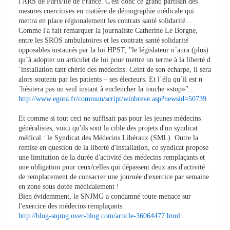
l'ARS de Paris/Ile de France. C'est donc ce grand partisan des
mesures coercitives en matière de démographie médicale qui
mettra en place régionalement les contrats santé solidarité...
Comme l'a fait remarquer la journaliste Catherine Le Borgne,
entre les SROS ambulatoires et les contrats santé solidarité
opposables instaurés par la loi HPST, "le législateur n´aura (plus)
qu´à adopter un articulet de loi pour mettre un terme à la liberté d
´installation tant chérie des médecins. Ceint de son écharpe, il sera
alors soutenu par les patients – ses électeurs. Et l´élu qu´il est n
´hésitera pas un seul instant à enclencher la touche «stop»"...
http://www.egora.fr/commun/script/winbreve.asp?newsid=50739
Et comme si tout ceci ne suffisait pas pour les jeunes médecins
généralistes, voici qu'ils sont la cible des projets d'un syndicat
médical : le Syndicat des Médecins Libéraux (SML). Outre la
remise en question de la liberté d'installation, ce syndicat propose
une limitation de la durée d'activité des médecins remplaçants et
une obligation pour ceux/celles qui dépassent deux ans d'activité
de remplacement de consacrer une journée d'exercice par semaine
en zone sous dotée médicalement !
Bien évidemment, le SNJMG a condamné toute menace sur
l'exercice des médecins remplaçants.
http://blog-snjmg.over-blog.com/article-36064477.html