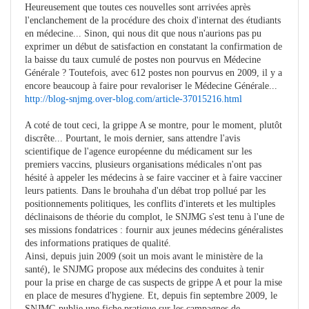
Heureusement que toutes ces nouvelles sont arrivées après
l'enclanchement de la procédure des choix d'internat des étudiants
en médecine... Sinon, qui nous dit que nous n'aurions pas pu
exprimer un début de satisfaction en constatant la confirmation de
la baisse du taux cumulé de postes non pourvus en Médecine
Générale ? Toutefois, avec 612 postes non pourvus en 2009, il y a
encore beaucoup à faire pour revaloriser le Médecine Générale...
http://blog-snjmg.over-blog.com/article-37015216.html
A coté de tout ceci, la grippe A se montre, pour le moment, plutôt
discrête... Pourtant, le mois dernier, sans attendre l'avis
scientifique de l'agence européenne du médicament sur les
premiers vaccins, plusieurs organisations médicales n'ont pas
hésité à appeler les médecins à se faire vacciner et à faire vacciner
leurs patients. Dans le brouhaha d'un débat trop pollué par les
positionnements politiques, les conflits d'interets et les multiples
déclinaisons de théorie du complot, le SNJMG s'est tenu à l'une de
ses missions fondatrices : fournir aux jeunes médecins généralistes
des informations pratiques de qualité.
Ainsi, depuis juin 2009 (soit un mois avant le ministère de la
santé), le SNJMG propose aux médecins des conduites à tenir
pour la prise en charge de cas suspects de grippe A et pour la mise
en place de mesures d'hygiene. Et, depuis fin septembre 2009, le
SNJMG publie une fiche pratique sur les campagnes de