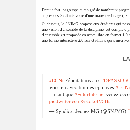
Depuis fort longtemps et malgré de nombreux progres 
auprès des étudiants voire d'une mauvaise image (ex :
Ci dessous, le SNJMG propose aux étudiants qui passe
une vision d'ensemble de la discipline, est complété par
d'ensemble est proposée en accès libre en format 1.0
une forme interactive 2.0 aux étudiants qui s'inscriv
LA
#ECNi
Félicitations aux
#DFASM3
#
Vous en avez fini des épreuves
#ECNi
En tant que
#FuturInterne
, venez déco
pic.twitter.com/SKqkoIV5Bs
— Syndicat Jeunes MG (@SNJMG)
J