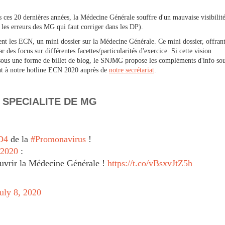
ces 20 dernières années, la Médecine Générale souffre d'un mauvaise visibilit
 les erreurs des MG qui faut corriger dans les DP).
nt les ECN, un mini dossier sur la Médecine Générale. Ce mini dossier, offran
 des focus sur différentes facettes/particularités d'exercice. Si cette vision
 sous une forme de billet de blog, le SNJMG propose les compléments d'info so
ent à notre hotline ECN 2020 auprès de
notre secrétariat
.
 SPECIALITE DE MG
D4
de la
#Promonavirus
!
2020
:
uvrir la Médecine Générale !
https://t.co/vBsxvJtZ5h
uly 8, 2020