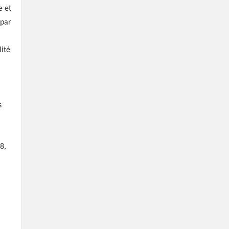
e et
 par
,
ité
s
8,