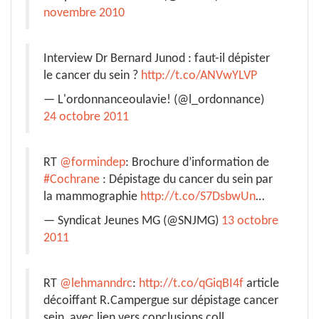
novembre 2010
Interview Dr Bernard Junod : faut-il dépister
le cancer du sein ?
http://t.co/ANVwYLVP
— L'ordonnanceoulavie! (@l_ordonnance)
24 octobre 2011
RT
@formindep
: Brochure d’information de
#Cochrane
: Dépistage du cancer du sein par
la mammographie
http://t.co/S7DsbwUn
…
— Syndicat Jeunes MG (@SNJMG)
13 octobre
2011
RT
@lehmanndrc
:
http://t.co/qGiqBI4f
article
décoiffant R.Campergue sur dépistage cancer
sein, avec lien vers conclusions coll.