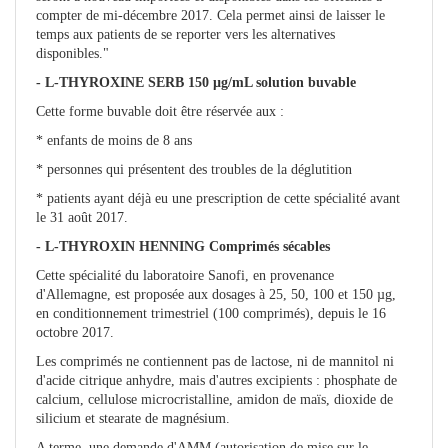
compter de mi-décembre 2017. Cela permet ainsi de laisser le
temps aux patients de se reporter vers les alternatives
disponibles."
- L-THYROXINE SERB 150 µg/mL solution buvable
Cette forme buvable doit être réservée aux :
* enfants de moins de 8 ans
* personnes qui présentent des troubles de la déglutition
* patients ayant déjà eu une prescription de cette spécialité avant
le 31 août 2017.
- L-THYROXIN HENNING Comprimés sécables
Cette spécialité du laboratoire Sanofi, en provenance
d'Allemagne, est proposée aux dosages à 25, 50, 100 et 150 µg,
en conditionnement trimestriel (100 comprimés), depuis le 16
octobre 2017.
Les comprimés ne contiennent pas de lactose, ni de mannitol ni
d'acide citrique anhydre, mais d'autres excipients : phosphate de
calcium, cellulose microcristalline, amidon de maïs, dioxide de
silicium et stearate de magnésium.
A terme, une demande d'AMM (autorisation de mise sur le