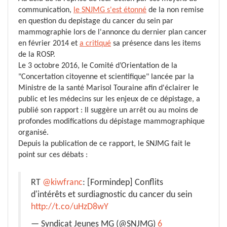
communication,
le SNJMG s'est étonné
de la non remise
en question du d
epistage du cancer du sei
n par
mammographie lors de l'annonce du dernier plan cancer
en février 2014 et
a critiqué
sa présence dans les items
de la ROSP.
L
e 3 octobre 2016, le
Comité d’Orientation de la
"Concertation citoyenne et scientifique" lancée par
la
Ministre de la santé Marisol Touraine afin
d'éclairer le
public et les médecins sur les enjeux de ce dépistage,
a
publié son rapport : Il suggère un arrêt ou au moins de
profondes modifications du dépistage mammographique
organisé.
Depuis la publication de ce rapport, le SNJMG fait le
point sur
ces débats :
RT
@kiwfranc
: [Formindep] Conflits
d'intérêts et surdiagnostic du cancer du sein
http://t.co/uHzD8wY
— Syndicat Jeunes MG (@SNJMG)
6