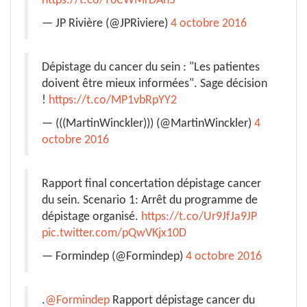
https://t.co/T6CWMrDAn5
— JP Rivière (@JPRiviere)
4 octobre 2016
Dépistage du cancer du sein : "Les patientes
doivent être mieux informées". Sage décision
!
https://t.co/MP1vbRpYY2
— (((MartinWinckler))) (@MartinWinckler)
4
octobre 2016
Rapport final concertation dépistage cancer
du sein. Scenario 1: Arrêt du programme de
dépistage organisé.
https://t.co/Ur9JfJa9JP
pic.twitter.com/pQwVKjx10D
— Formindep (@Formindep)
4 octobre 2016
.
@Formindep
Rapport dépistage cancer du