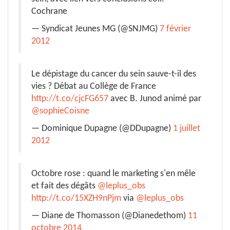
Cochrane
— Syndicat Jeunes MG (@SNJMG)
7 février
2012
Le dépistage du cancer du sein sauve-t-il des
vies ? Débat au Collège de France
http://t.co/cjcFG657
avec B. Junod animé par
@sophieCoisne
— Dominique Dupagne (@DDupagne)
1 juillet
2012
Octobre rose : quand le marketing s'en mêle
et fait des dégâts
@leplus_obs
http://t.co/15XZH9nPjm
via
@leplus_obs
— Diane de Thomasson (@Dianedethom)
11
octobre 2014