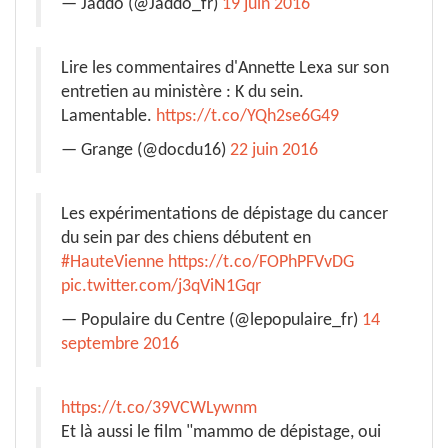
— Jaddo (@Jaddo_fr)
19 juin 2016
Lire les commentaires d'Annette Lexa sur son
entretien au ministère : K du sein.
Lamentable.
https://t.co/YQh2se6G49
— Grange (@docdu16)
22 juin 2016
Les expérimentations de dépistage du cancer
du sein par des chiens débutent en
#HauteVienne
https://t.co/FOPhPFVvDG
pic.twitter.com/j3qViN1Gqr
— Populaire du Centre (@lepopulaire_fr)
14
septembre 2016
https://t.co/39VCWLywnm
Et là aussi le film "mammo de dépistage, oui