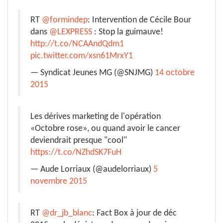
RT
@formindep
: Intervention de Cécile Bour
dans
@LEXPRESS
: Stop la guimauve!
http://t.co/NCAAndQdm1
pic.twitter.com/xsn61MrxY1
— Syndicat Jeunes MG (@SNJMG)
14 octobre
2015
Les dérives marketing de l'opération
«Octobre rose», ou quand avoir le cancer
deviendrait presque "cool"
https://t.co/NZhdSK7FuH
— Aude Lorriaux (@audelorriaux)
5
novembre 2015
RT
@dr_jb_blanc
: Fact Box à jour de déc