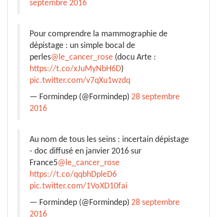
septembre 2016
Pour comprendre la mammographie de
dépistage : un simple bocal de
perles
@le_cancer_rose
(docu Arte :
https://t.co/xJuMyNbH6D
)
pic.twitter.com/v7qXu1wzdq
— Formindep (@Formindep)
28 septembre
2016
Au nom de tous les seins : incertain dépistage
- doc diffusé en janvier 2016 sur
France5
@le_cancer_rose
https://t.co/qqbhDpleD6
pic.twitter.com/1VoXD10fai
— Formindep (@Formindep)
28 septembre
2016