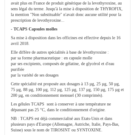
avait plus en France de produit générique de la levothyroxine, au
sens légal du terme. Jusqu'à la mise à disposition de THYROFIX,
la mention "Non substituable" n'avait donc aucune utilité pour la
prescription de levothyroxine...
- TCAPS
Capsules molles
Sa mise à disposition dans les officines est effective depuis le 16
avril 2018.
Elle diffère de autres spécialités à base de lévothyroxine :
par sa forme pharmaceutique : en capsule molle
par ses excipients, composés de gélatine, de glycérol et d'eau
purifiée
par la variété de ses dosages
Cette spécialité est proposée aux dosages à 13 µg, 25 µg, 50 µg,
75 µg, 88 µg, 100 µg, 112 µg, 125 µg, 137 µg, 150 µg, 175 µg et
200 µg, en conditionnement mensuel (30 comprimés).
Les gélules TCAPS sont à conserver à une température ne
dépassant pas 25 °C, dans le conditionnement d'origine.
NB : TCAPS est déjà commercialisé aux Etats-Unis et dans
plusieurs pays d'Europe (Allemagne, Autriche, Italie, Pays-Bas,
Suisse) sous le nom de TIROSINT ou SYNTOXINE.