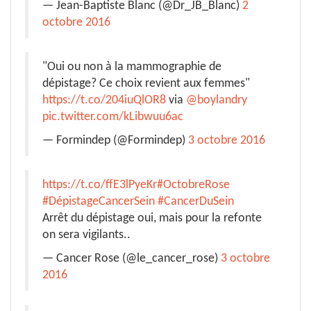
— Jean-Baptiste Blanc (@Dr_JB_Blanc)
2
octobre 2016
"Oui ou non à la mammographie de
dépistage? Ce choix revient aux femmes"
https://t.co/204iuQlOR8
via
@boylandry
pic.twitter.com/kLibwuu6ac
— Formindep (@Formindep)
3 octobre 2016
https://t.co/ffE3lPyeKr
#OctobreRose
#DépistageCancerSein
#CancerDuSein
Arrêt du dépistage oui, mais pour la refonte
on sera vigilants..
— Cancer Rose (@le_cancer_rose)
3 octobre
2016