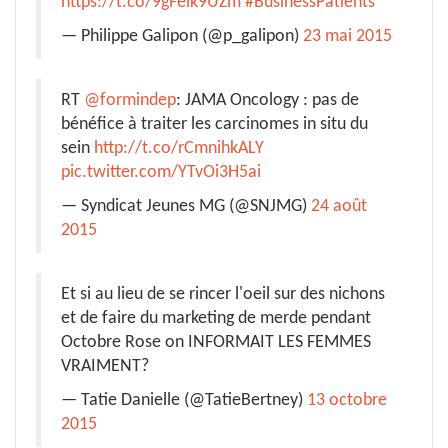
https://t.co/9gFeik9UZm
#BusinessPatients
— Philippe Galipon (@p_galipon)
23 mai 2015
RT
@formindep
: JAMA Oncology : pas de
bénéfice à traiter les carcinomes in situ du
sein
http://t.co/rCmnihkALY
pic.twitter.com/YTvOi3H5ai
— Syndicat Jeunes MG (@SNJMG)
24 août
2015
Et si au lieu de se rincer l'oeil sur des nichons
et de faire du marketing de merde pendant
Octobre Rose on INFORMAIT LES FEMMES
VRAIMENT?
— Tatie Danielle (@TatieBertney)
13 octobre
2015