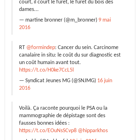
court, il court le furet, le furet du bois des
dames...
— martine bronner (@m_bronner)
9 mai
2016
RT
@formindep
: Cancer du sein. Carcinome
canalaire in situ: le coût du sur diagnostic est
un coût humain avant tout.
https://t.co/H0ke7CcL5l
— Syndicat Jeunes MG (@SNJMG)
16 juin
2016
Voilà. Ça raconte pourquoi le PSA ou la
mammographie de dépistage sont des
fausses bonnes idées :
https://t.co/EOuNsSCvp8
@hipparkhos