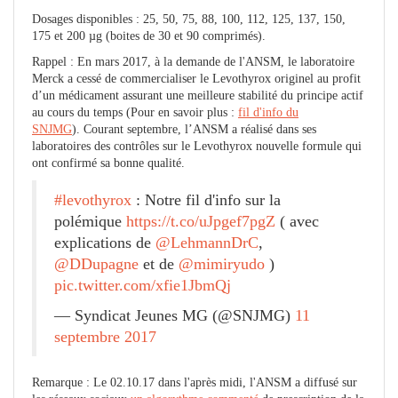
Dosages disponibles : 25, 50, 75, 88, 100, 112, 125, 137, 150,
175 et 200 µg (boites de 30 et 90 comprimés).
Rappel : En mars 2017, à la demande de l'ANSM, le laboratoire
Merck a cessé de commercialiser le Levothyrox originel au profit
d’un médicament assurant une meilleure stabilité du principe actif
au cours du temps (Pour en savoir plus :
fil d'info du
SNJMG
). Courant septembre, l’ANSM a réalisé dans ses
laboratoires des contrôles sur le Levothyrox nouvelle formule qui
ont confirmé sa bonne qualité.
#levothyrox
: Notre fil d'info sur la
polémique
https://t.co/uJpgef7pgZ
( avec
explications de
@LehmannDrC
,
@DDupagne
et de
@mimiryudo
)
pic.twitter.com/xfie1JbmQj
— Syndicat Jeunes MG (@SNJMG)
11
septembre 2017
Remarque : Le 02.10.17 dans l'après midi, l'ANSM a diffusé sur