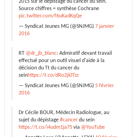
2015 sur le dépistage du cancer du sein.
Source chiffres = synthèse Cochrane
pic.twitter.com/f6uKadKqQe
— Syndicat Jeunes MG (@SNJMG)
7 janvier
2016
RT
@dr_jb_blanc
: Admiratif devant travail
effectué pour un outil visuel d'aide à la
décision du Tt du cancer du
sein
https://t.co/dRo2ji0Tzc
— Syndicat Jeunes MG (@SNJMG)
5 février
2016
Dr Cécile BOUR, Médecin Radiologue, au
sujet du dépistage
#cancer
du sein
https://t.co/i4udm1ja7S
via
@YouTube