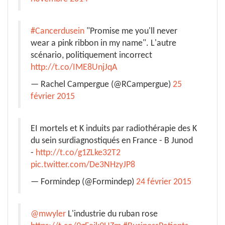
#Cancerdusein
"Promise me you'll never
wear a pink ribbon in my name". L'autre
scénario, politiquement incorrect
http://t.co/IME8UnjJqA
— Rachel Campergue (@RCampergue)
25
février 2015
EI mortels et K induits par radiothérapie des K
du sein surdiagnostiqués en France - B Junod
-
http://t.co/g1ZLke32T2
pic.twitter.com/De3NHzyJP8
— Formindep (@Formindep)
24 février 2015
@mwyler
L'industrie du ruban rose