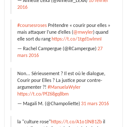
— Annette Lexa (@Annette_LEXA)
10 février
2016
#coursesroses
Prétendre « courir pour elles »
mais attaquer l’une d’elles (
@mwyler
) quand
elle sort du rang
https://t.co/1tgd1wlmnI
— Rachel Campergue (@RCampergue)
27
mars 2016
Non... Sérieusement ? Il est où le dialogue,
Courir pour Elles ? La justice pour contre-
argumenter ?!
#ManuelaWyler
https://t.co/PfZ68gq8bm
— Magali M. (@Champoliette)
31 mars 2016
la "culture rose"
https://t.co/A1o1lNB1Zb
il