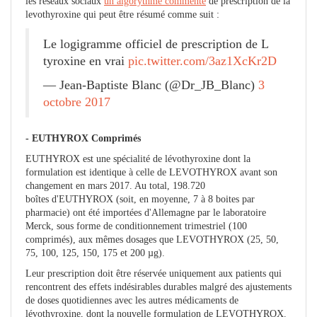
les réseaux sociaux
un algorythme commenté
de prescription de la
levothyroxine qui peut être résumé comme suit :
Le logigramme officiel de prescription de L
tyroxine en vrai
pic.twitter.com/3az1XcKr2D
— Jean-Baptiste Blanc (@Dr_JB_Blanc)
3
octobre 2017
- EUTHYROX Comprimés
EUTHYROX est une spécialité de lévothyroxine dont la
formulation est identique à celle de LEVOTHYROX avant son
changement en mars 2017. Au total, 198.720
boîtes d'EUTHYROX (soit, en moyenne, 7 à 8 boites par
pharmacie) ont été importées d'Allemagne par le laboratoire
Merck, sous forme de conditionnement trimestriel (100
comprimés), aux mêmes dosages que LEVOTHYROX (25, 50,
75, 100, 125, 150, 175 et 200 µg).
Leur prescription doit être réservée uniquement aux patients qui
rencontrent des effets indésirables durables malgré des ajustements
de doses quotidiennes avec les autres médicaments de
lévothyroxine, dont la nouvelle formulation de LEVOTHYROX.