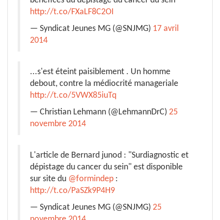
bénéfices du dépistage du cancer du sein
http://t.co/FXaLF8C2OI
— Syndicat Jeunes MG (@SNJMG)
17 avril
2014
...s'est éteint paisiblement . Un homme
debout, contre la médiocrité manageriale
http://t.co/5VWX85iuTq
— Christian Lehmann (@LehmannDrC)
25
novembre 2014
L'article de Bernard junod : "Surdiagnostic et
dépistage du cancer du sein" est disponible
sur site du
@formindep
:
http://t.co/PaSZk9P4H9
— Syndicat Jeunes MG (@SNJMG)
25
novembre 2014