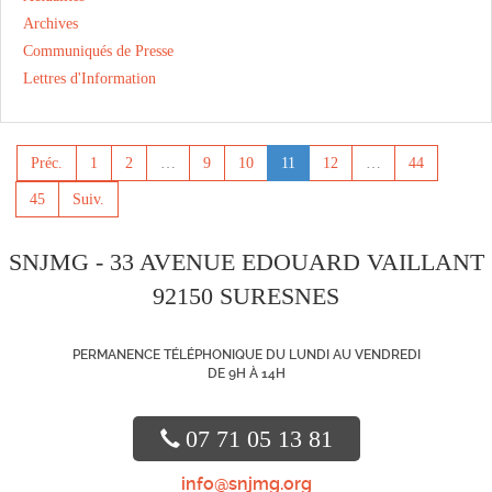
Archives
Communiqués de Presse
Lettres d'Information
Préc.
1
2
…
9
10
11
12
…
44
45
Suiv.
SNJMG - 33 AVENUE EDOUARD VAILLANT
92150 SURESNES
PERMANENCE TÉLÉPHONIQUE DU LUNDI AU VENDREDI
DE 9H À 14H
07 71 05 13 81
info@snjmg.org