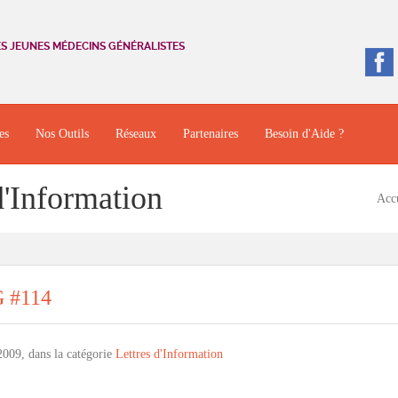
ES JEUNES MÉDECINS GÉNÉRALISTES
es
Nos Outils
Réseaux
Partenaires
Besoin d'Aide ?
d'Information
Acc
G #114
009, dans la catégorie
Lettres d'Information