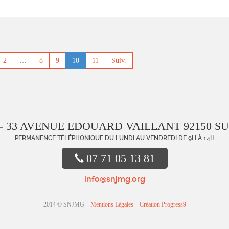
2
…
8
9
10
11
Suiv.
- 33 AVENUE EDOUARD VAILLANT 92150 S
PERMANENCE TÉLÉPHONIQUE DU LUNDI AU VENDREDI DE 9H À 14H
07 71 05 13 81
info@snjmg.org
2014 © SNJMG –
Mentions Légales
–
Création Progress9