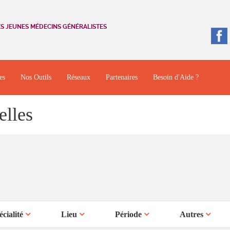
ES JEUNES MÉDECINS GÉNÉRALISTES
es
Nos Outils
Réseaux
Partenaires
Besoin d'Aide ?
elles
écialité
Lieu
Période
Autres