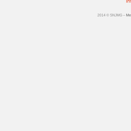
in
2014 © SNJMG –
Me