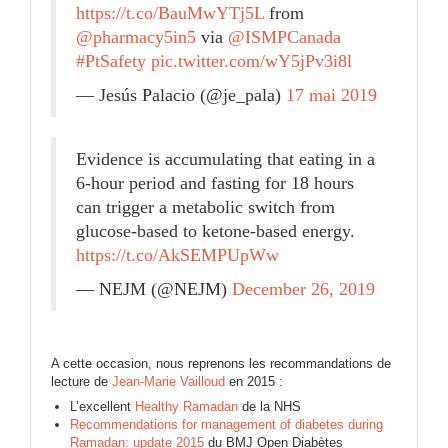
https://t.co/BauMwYTj5L
from
@pharmacy5in5
via
@ISMPCanada
#PtSafety
pic.twitter.com/wY5jPv3i8l
— Jesús Palacio (@je_pala)
17 mai 2019
Evidence is accumulating that eating in a
6-hour period and fasting for 18 hours
can trigger a metabolic switch from
glucose-based to ketone-based energy.
https://t.co/AkSEMPUpWw
— NEJM (@NEJM)
December 26, 2019
A cette occasion, nous reprenons les recommandations de
lecture de
Jean-Marie Vailloud
en 2015 :
L’excellent
Healthy Ramadan
de la NHS
Recommendations for management of diabetes during
Ramadan: update 2015
du BMJ Open Diabètes