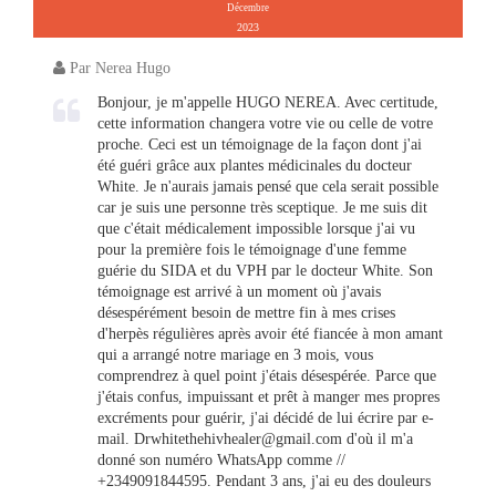
Décembre
2023
Par Nerea Hugo
Bonjour, je m'appelle HUGO NEREA. Avec certitude,
cette information changera votre vie ou celle de votre
proche. Ceci est un témoignage de la façon dont j'ai
été guéri grâce aux plantes médicinales du docteur
White. Je n'aurais jamais pensé que cela serait possible
car je suis une personne très sceptique. Je me suis dit
que c'était médicalement impossible lorsque j'ai vu
pour la première fois le témoignage d'une femme
guérie du SIDA et du VPH par le docteur White. Son
témoignage est arrivé à un moment où j'avais
désespérément besoin de mettre fin à mes crises
d'herpès régulières après avoir été fiancée à mon amant
qui a arrangé notre mariage en 3 mois, vous
comprendrez à quel point j'étais désespérée. Parce que
j'étais confus, impuissant et prêt à manger mes propres
excréments pour guérir, j'ai décidé de lui écrire par e-
mail.
Drwhitethehivhealer@gmail.com
d'où il m'a
donné son numéro WhatsApp comme //
+2349091844595. Pendant 3 ans, j'ai eu des douleurs