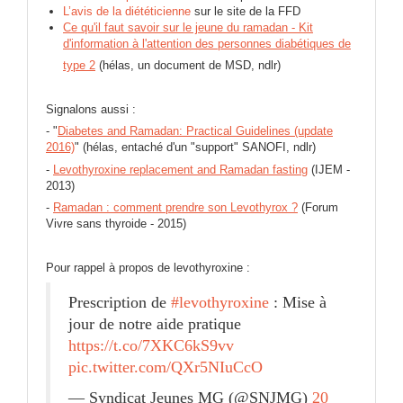
L’avis de la diététicienne
sur le site de la FFD
Ce qu'il faut savoir sur le jeune du ramadan - Kit
d'information à l'attention des personnes diabétiques de
type 2
(hélas, un document de MSD, ndlr)
Signalons aussi :
- "
Diabetes and Ramadan: Practical Guidelines (update
2016)
" (hélas, entaché d'un "support" SANOFI, ndlr)
-
Levothyroxine replacement and Ramadan fasting
(IJEM -
2013)
-
Ramadan : comment prendre son Levothyrox ?
(Forum
Vivre sans thyroide - 2015)
Pour rappel à propos de levothyroxine :
Prescription de
#levothyroxine
: Mise à
jour de notre aide pratique
https://t.co/7XKC6kS9vv
pic.twitter.com/QXr5NIuCcO
— Syndicat Jeunes MG (@SNJMG)
20