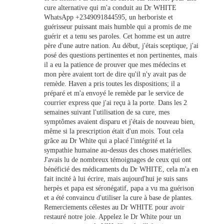
cure alternative qui m'a conduit au Dr WHITE
WhatsApp +2349091844595, un herboriste et
guérisseur puissant mais humble qui a promis de me
guérir et a tenu ses paroles. Cet homme est un autre
père d'une autre nation. Au début, j'étais sceptique, j'ai
posé des questions pertinentes et non pertinentes, mais
il a eu la patience de prouver que mes médecins et
mon père avaient tort de dire qu'il n'y avait pas de
remède. Haven a pris toutes les dispositions; il a
préparé et m'a envoyé le remède par le service de
courrier express que j'ai reçu à la porte. Dans les 2
semaines suivant l'utilisation de sa cure, mes
symptômes avaient disparu et j'étais de nouveau bien,
même si la prescription était d'un mois. Tout cela
grâce au Dr White qui a placé l'intégrité et la
sympathie humaine au-dessus des choses matérielles.
J'avais lu de nombreux témoignages de ceux qui ont
bénéficié des médicaments du Dr WHITE, cela m'a en
fait incité à lui écrire, mais aujourd'hui je suis sans
herpès et papa est séronégatif, papa a vu ma guérison
et a été convaincu d'utiliser la cure à base de plantes.
Remerciements célestes au Dr WHITE pour avoir
restauré notre joie. Appelez le Dr White pour un