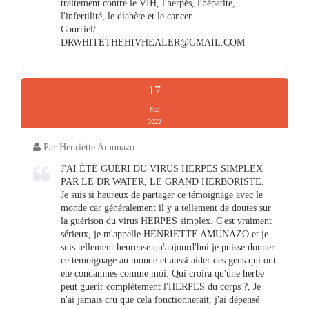
traitement contre le VIH, l'herpès, l'hépatite,
l'infertilité, le diabète et le cancer.
Courriel/
DRWHITETHEHIVHEALER@GMAIL.COM
17
Mai
2022
Par Henriette Amunazo
J'AI ÉTÉ GUÉRI DU VIRUS HERPES SIMPLEX
PAR LE DR WATER, LE GRAND HERBORISTE.
Je suis si heureux de partager ce témoignage avec le
monde car généralement il y a tellement de doutes sur
la guérison du virus HERPES simplex. C'est vraiment
sérieux, je m'appelle HENRIETTE AMUNAZO et je
suis tellement heureuse qu'aujourd'hui je puisse donner
ce témoignage au monde et aussi aider des gens qui ont
été condamnés comme moi. Qui croira qu'une herbe
peut guérir complètement l'HERPES du corps ?, Je
n'ai jamais cru que cela fonctionnerait, j'ai dépensé