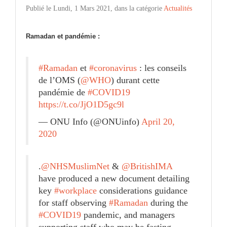
Publié le Lundi, 1 Mars 2021, dans la catégorie
Actualités
Ramadan et pandémie :
#Ramadan
et
#coronavirus
: les conseils
de l’OMS (
@WHO
) durant cette
pandémie de
#COVID19
https://t.co/JjO1D5gc9l
— ONU Info (@ONUinfo)
April 20,
2020
.
@NHSMuslimNet
&
@BritishIMA
have produced a new document detailing
key
#workplace
considerations guidance
for staff observing
#Ramadan
during the
#COVID19
pandemic, and managers
supporting staff who may be fasting