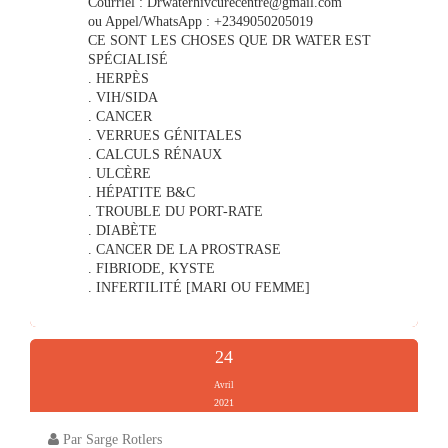
Courriel :
Drwaterhivcurecentre@gmail.com
ou Appel/WhatsApp : +2349050205019
CE SONT LES CHOSES QUE DR WATER EST
SPÉCIALISÉ
. HERPÈS
. VIH/SIDA
. CANCER
. VERRUES GÉNITALES
. CALCULS RÉNAUX
. ULCÈRE
. HÉPATITE B&C
. TROUBLE DU PORT-RATE
. DIABÈTE
. CANCER DE LA PROSTRASE
. FIBRIODE, KYSTE
. INFERTILITÉ [MARI OU FEMME]
24
Avril
2021
Par Sarge Rotlers