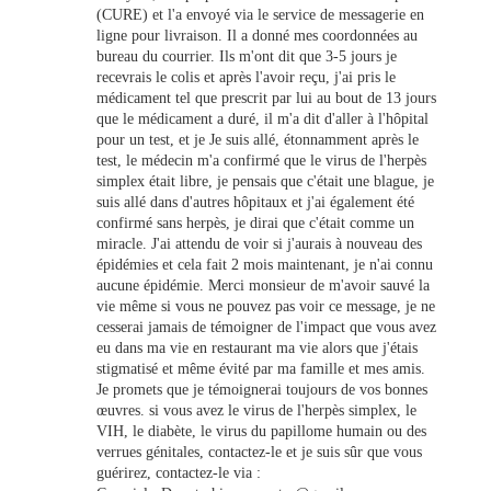
(CURE) et l'a envoyé via le service de messagerie en
ligne pour livraison. Il a donné mes coordonnées au
bureau du courrier. Ils m'ont dit que 3-5 jours je
recevrais le colis et après l'avoir reçu, j'ai pris le
médicament tel que prescrit par lui au bout de 13 jours
que le médicament a duré, il m'a dit d'aller à l'hôpital
pour un test, et je Je suis allé, étonnamment après le
test, le médecin m'a confirmé que le virus de l'herpès
simplex était libre, je pensais que c'était une blague, je
suis allé dans d'autres hôpitaux et j'ai également été
confirmé sans herpès, je dirai que c'était comme un
miracle. J'ai attendu de voir si j'aurais à nouveau des
épidémies et cela fait 2 mois maintenant, je n'ai connu
aucune épidémie. Merci monsieur de m'avoir sauvé la
vie même si vous ne pouvez pas voir ce message, je ne
cesserai jamais de témoigner de l'impact que vous avez
eu dans ma vie en restaurant ma vie alors que j'étais
stigmatisé et même évité par ma famille et mes amis.
Je promets que je témoignerai toujours de vos bonnes
œuvres. si vous avez le virus de l'herpès simplex, le
VIH, le diabète, le virus du papillome humain ou des
verrues génitales, contactez-le et je suis sûr que vous
guérirez, contactez-le via :