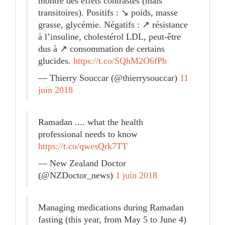
montre des effets contrastés (mais
transitoires). Positifs : ↘️ poids, masse
grasse, glycémie. Négatifs : ↗️ résistance
à l’insuline, cholestérol LDL, peut-être
dus à ↗️ consommation de certains
glucides.
https://t.co/SQhM2O6fPb
— Thierry Souccar (@thierrysouccar)
11
juin 2018
Ramadan .... what the health
professional needs to know
https://t.co/qwesQrk7TT
— New Zealand Doctor
(@NZDoctor_news)
1 juin 2018
Managing medications during Ramadan
fasting (this year, from May 5 to June 4)