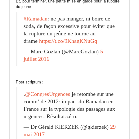
Et, pour terminer, une petite mise en garde pour la rupture
du jeune :
#Ramadan
: ne pas manger, ni boire de
soda, de façon excessive pour éviter que
la rupture du jeûne ne tourne au
drame
https://t.co/9KhagKNuGq
— Marc Gozlan (@MarcGozlan)
5
juillet 2016
Post scriptum :
.
@CongresUrgences
je retombe sur une
comm’ de 2012: impact du Ramadan en
France sur la typologie des passages aux
urgences. Résultat:zéro.
— Dr Gérald KIERZEK (@gkierzek)
29
mai 2017