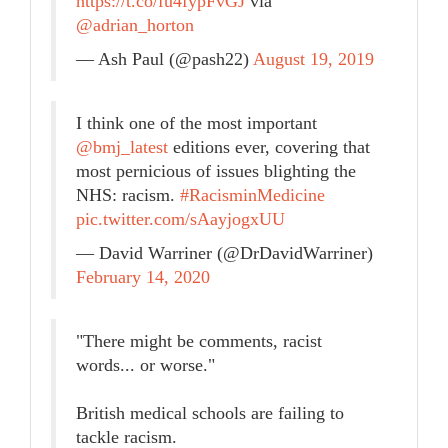
https://t.co/fu4fypFvGJ
via
@adrian_horton
— Ash Paul (@pash22)
August 19, 2019
I think one of the most important
@bmj_latest
editions ever, covering that
most pernicious of issues blighting the
NHS: racism.
#RacisminMedicine
pic.twitter.com/sAayjogxUU
— David Warriner (@DrDavidWarriner)
February 14, 2020
"There might be comments, racist
words... or worse."
British medical schools are failing to
tackle racism.