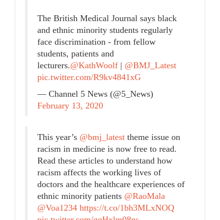
The British Medical Journal says black
and ethnic minority students regularly
face discrimination - from fellow
students, patients and
lecturers.
@KathWoolf
|
@BMJ_Latest
pic.twitter.com/R9kv4841xG
— Channel 5 News (@5_News)
February 13, 2020
This year’s
@bmj_latest
theme issue on
racism in medicine is now free to read.
Read these articles to understand how
racism affects the working lives of
doctors and the healthcare experiences of
ethnic minority patients
@RaoMala
@Voa1234
https://t.co/1bh3MLxNOQ
pic.twitter.com/gqHxlm08ns