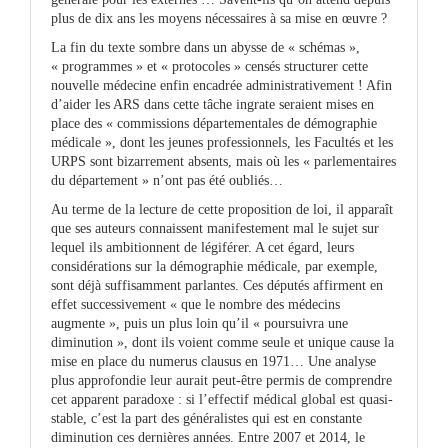
plus de dix ans les moyens nécessaires à sa mise en œuvre ?
La fin du texte sombre dans un abysse de « schémas »,
« programmes » et « protocoles » censés structurer cette
nouvelle médecine enfin encadrée administrativement ! Afin
d’aider les ARS dans cette tâche ingrate seraient mises en
place des « commissions départementales de démographie
médicale », dont les jeunes professionnels, les Facultés et les
URPS sont bizarrement absents, mais où les « parlementaires
du département » n’ont pas été oubliés…
Au terme de la lecture de cette proposition de loi, il apparaît
que ses auteurs connaissent manifestement mal le sujet sur
lequel ils ambitionnent de légiférer. A cet égard, leurs
considérations sur la démographie médicale, par exemple,
sont déjà suffisamment parlantes. Ces députés affirment en
effet successivement « que le nombre des médecins
augmente », puis un plus loin qu’il « poursuivra une
diminution », dont ils voient comme seule et unique cause la
mise en place du numerus clausus en 1971… Une analyse
plus approfondie leur aurait peut-être permis de comprendre
cet apparent paradoxe : si l’effectif médical global est quasi-
stable, c’est la part des généralistes qui est en constante
diminution ces dernières années. Entre 2007 et 2014, le