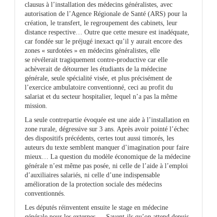
clausus à l’installation des médecins généralistes, avec
autorisation de l’Agence Régionale de Santé (ARS) pour la
création, le transfert, le regroupement des cabinets, leur
distance respective… Outre que cette mesure est inadéquate,
car fondée sur le préjugé inexact qu’il y aurait encore des
zones « surdotées » en médecins généralistes, elle
se révélerait tragiquement contre-productive car elle
achèverait de détourner les étudiants de la médecine
générale, seule spécialité visée, et plus précisément de
l’exercice ambulatoire conventionné, ceci au profit du
salariat et du secteur hospitalier, lequel n’a pas la même
mission.
La seule contrepartie évoquée est une aide à l’installation en
zone rurale, dégressive sur 3 ans. Après avoir pointé l’échec
des dispositifs précédents, certes tout aussi timorés, les
auteurs du texte semblent manquer d’imagination pour faire
mieux… La question du modèle économique de la médecine
générale n’est même pas posée, ni celle de l’aide à l’emploi
d’auxiliaires salariés, ni celle d’une indispensable
amélioration de la protection sociale des médecins
conventionnés.
Les députés réinventent ensuite le stage en médecine
générale pour les externes … Savent-ils qu’on attend depuis